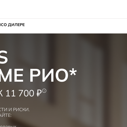
ИС
О ДИЛЕРЕ
X
МЕ РИО*
13 900 ₽
И И РИСКИ.
АЙТЕ:
годовых.