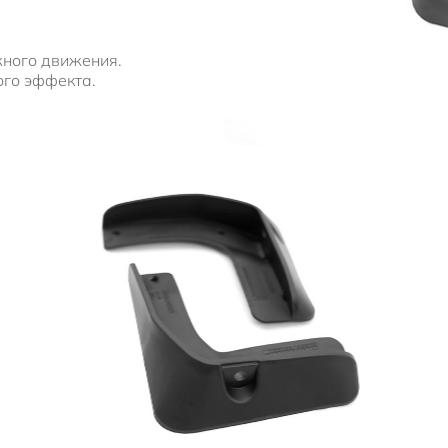
жного движения.
ого эффекта.
.