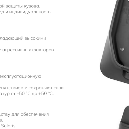
й защиты кузова.
ид и индивидуальность
бладающий высокими
же агрессивных факторов
 эксплуатационную
епятствием и сохраняют свои
ур от –50 ºC до +50 ºС.
ству для обеспечения
в.
Solaris.